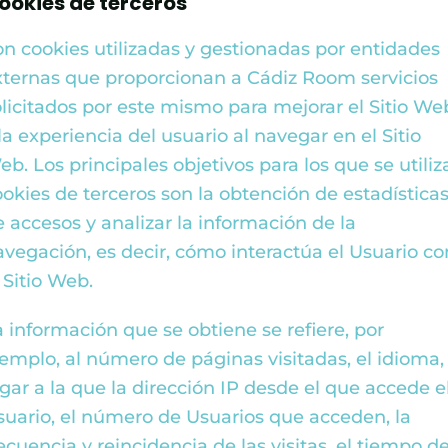
ookies de terceros
on cookies utilizadas y gestionadas por entidades
xternas que proporcionan a
Cádiz Room
servicios
olicitados por este mismo para mejorar el Sitio We
la experiencia del usuario al navegar en el Sitio
b. Los principales objetivos para los que se utiliz
ookies de terceros son la obtención de estadística
e accesos y analizar la información de la
avegación, es decir, cómo interactúa el Usuario co
 Sitio Web.
a información que se obtiene se refiere, por
jemplo, al número de páginas visitadas, el idioma, 
ugar a la que la dirección IP desde el que accede e
suario, el número de Usuarios que acceden, la
ecuencia y reincidencia de las visitas, el tiempo d